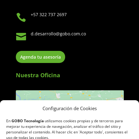
+57 322 737 2697

d.desarrollo@gobo.com.co

Agenda tu asesoría
Nuestra Oficina
Configuración de Cookies
En
GOBO Tecnología
utilizamos cookies propias y de terceros para
Haz clic para aceptar cookies de
mejorar tu experiencia de navegación, analizar el tráfico del sitio y
personalizar el contenido. Al hacer clic en 'Aceptar todo', consientes el
marketing y permitir este contenido
uso de todas las cookies.