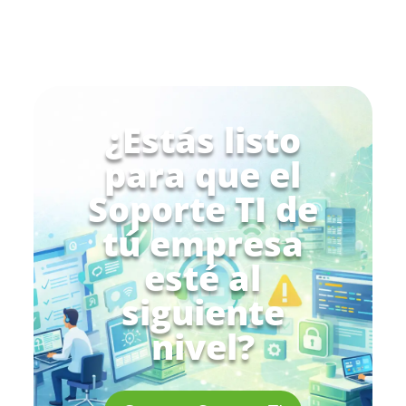
¿Estás listo
para que el
Soporte TI de
tú empresa
esté al
siguiente
nivel?