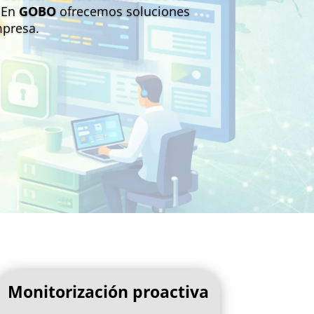
. En
GOBO
ofrecemos soluciones
mpresa.
Monitorización proactiva