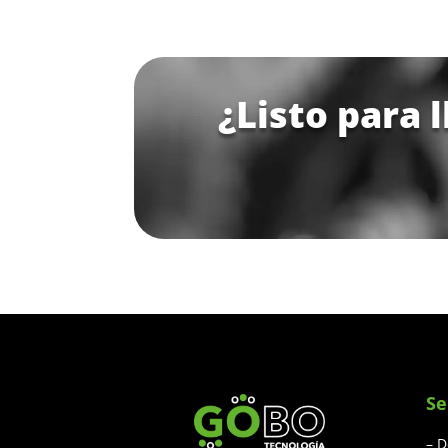
¿Listo para 
Se
– D