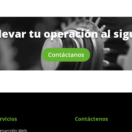
llevar tu operación al sig
Contáctanos
rvicios
Contáctenos
esarrollo Web